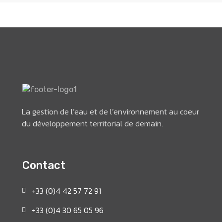
Rejoindre nos équipes
Pour plus d'informations
Recrutement
Contactez-nous
La gestion de l’eau et de l’environnement au coeur
du développement territorial de demain.
Contact
+33 (0)4 42 57 72 91
+33 (0)4 30 65 05 96