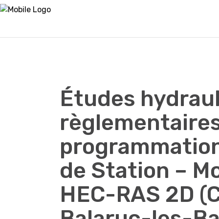
Études hydraul
règlementaire
programmation
de Station – M
HEC-RAS 2D (
Balaruc-les-Ba