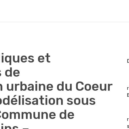
iques et
s de
 urbaine du Coeur
odélisation sous
Commune de
ins –